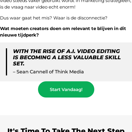
video steeds vaker gebruikt wordt in marketing strategieën,
is de vraag naar video echt enorm!
Dus waar gaat het mis? Waar is de disconnectie?
Wat moeten creators doen om relevant te blijven in dit
nieuwe tijdperk?
WITH THE RISE OF A.I. VIDEO EDITING
IS BECOMING A LESS VALUABLE SKILL
SET.
– Sean Cannell of Think Media
Start Vandaag!
It's Time To Take The Next Step