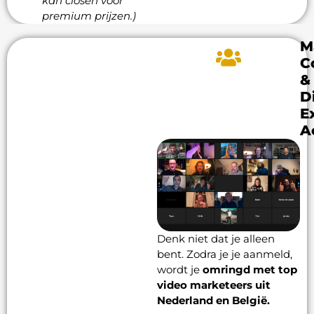
kan closen voor
premium prijzen.)
M
C
&
D
E
A
Denk niet dat je alleen
bent. Zodra je je aanmeld,
wordt je
omringd met top
video marketeers uit
Nederland en België.