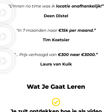
“Binnen no time was ik
locatie onafhankelijk!”
Deen Distel
“In 7 maanden naar
€15k per maand.”
Tim Koetsier
“… Prijs verhoogd van
€300 naar
€3000.”
Laura van Kuik
Wat Je Gaat Leren
Je zult ontdekken hoe je als video