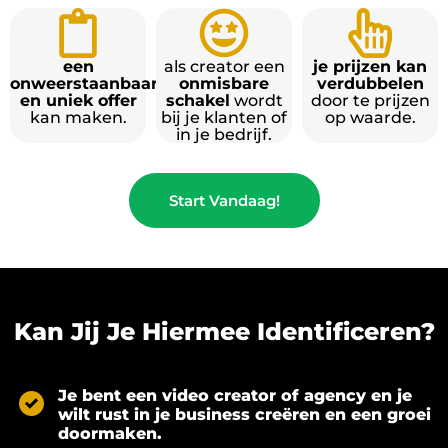
een
als creator een
je prijzen kan
onweerstaanbaar
onmisbare
verdubbelen
en uniek offer
schakel
wordt
door te prijzen
kan maken.
bij je klanten of
op waarde.
in je bedrijf.
Start Vandaag!
Kan Jij Je Hiermee Identificeren?
Je bent een video creator of agency en je
wilt rust in je business creëren en een groei
doormaken.