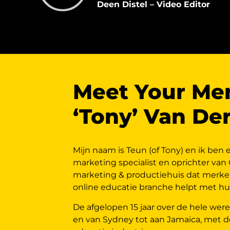
Deen Distel – Video Editor
Meet Your Men
‘Tony’ Van De
Mijn naam is Teun (of Tony) en ik ben 
marketing specialist en oprichter van
marketing & productiehuis dat merke
online educatie branche helpt met h
De afgelopen 15 jaar over de hele were
en van Sydney tot aan Jamaica, met d