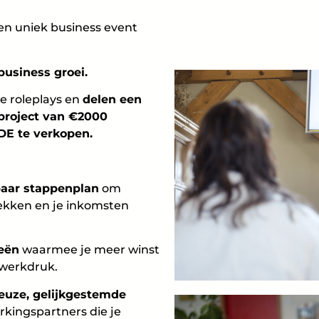
n uniek business event
business groei.
te roleplays en
delen een
project van €2000
E te verkopen.
baar stappenplan
om
rekken en je inkomsten
ieën
waarmee je meer winst
 werkdruk.
euze, gelijkgestemde
kingspartners die je