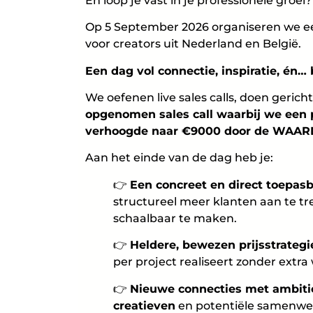
En loop je vast in je professionele groei?
Op 5 September 2026 organiseren we ee
voor creators uit Nederland en België.
Een dag vol connectie, inspiratie, én… 
We oefenen live sales calls, doen gerich
opgenomen sales call waarbij we een 
verhoogde naar €9000 door de WAARD
Aan het einde van de dag heb je:
👉
Een concreet en direct toepas
structureel meer klanten aan te t
schaalbaar te maken.
👉
Heldere, bewezen prijsstrateg
per project realiseert zonder extra
👉
Nieuwe connecties met ambiti
creatieven
en potentiële samenwer