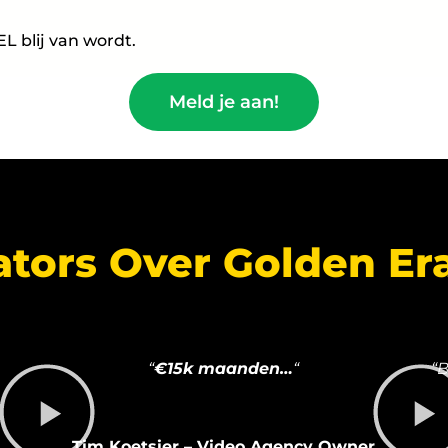
L blij van wordt.
Meld je aan!
ators Over Golden Er
“
€15k maanden…
“
“
Tim Koetsier – Video Agency Owner