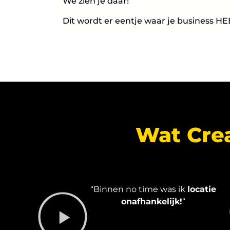
We zien je daar!
Dit wordt er eentje waar je business HEE
Wat Cre
“Binnen no time was ik
locatie
onafhankelijk!
“