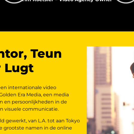
tor, Teun
r Lugt
een internationale video
 Golden Era Media, een media
n en persoonlijkheden in de
un visuele communicatie.
ld gewerkt, van L.A. tot aan Tokyo
e grootste namen in de online