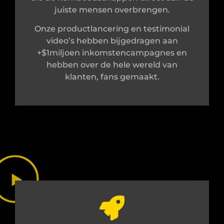
juiste mensen overbrengen.
Onze productlancering en testimonial
video’s hebben bijgedragen aan
+$1miljoen inkomstencampagnes en
hebben over de hele wereld van
klanten, fans gemaakt.