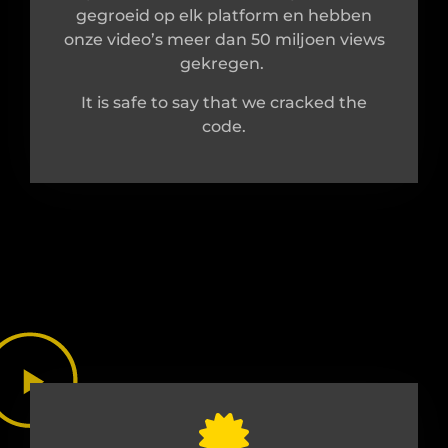
gegroeid op elk platform en hebben
onze video’s meer dan 50 miljoen views
gekregen.
It is safe to say that we cracked the
code.