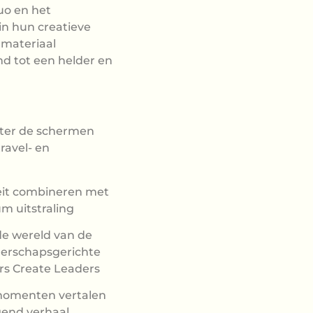
uo en het
in hun creatieve
dmateriaal
md tot een helder en
chter de schermen
ravel- en
eit combineren met
m uitstraling
de wereld van de
iderschapsgerichte
rs Create Leaders
momenten vertalen
end verhaal