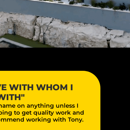
IVE WITH WHOM I
WITH"
 name on anything unless I
going to get quality work and
ecommend working with Tony.