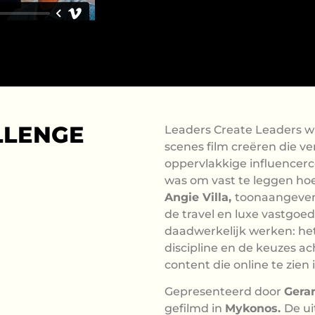
LLENGE
Leaders Create Leaders w
scenes film creëren die v
oppervlakkige influencerc
was om vast te leggen ho
Angie Villa,
toonaangeven
de travel en luxe vastgoed
daadwerkelijk werken: het
discipline en de keuzes ac
content die online te zien i
Gepresenteerd door
Gera
gefilmd in
Mykonos.
De ui