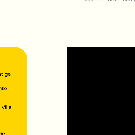
tige
hte
Villa
e-