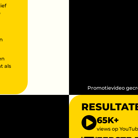
ief
e
en
en
t als
Promotievideo gecr
RESULTAT
65K+
views op YouTu