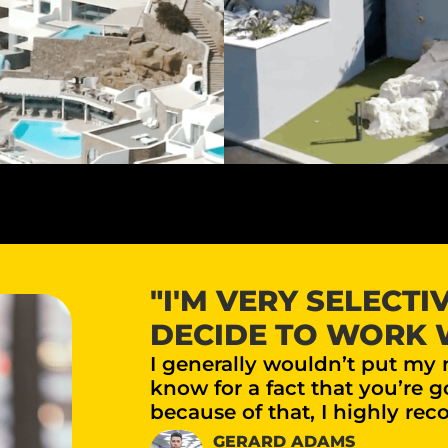
"I'M VERY SELECT
DECIDE TO WORK 
I generally wouldn’t put my
know for a fact that you’re 
because of that, I highly r
GERARD ADAMS