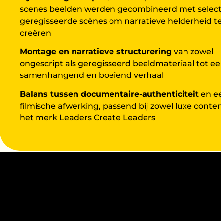
scenes beelden werden gecombineerd met select
geregisseerde scènes om narratieve helderheid t
creëren
Montage en narratieve structurering
van zowel
ongescript als geregisseerd beeldmateriaal tot e
samenhangend en boeiend verhaal
Balans tussen documentaire-authenticiteit
en e
filmische afwerking, passend bij zowel luxe conten
het merk Leaders Create Leaders