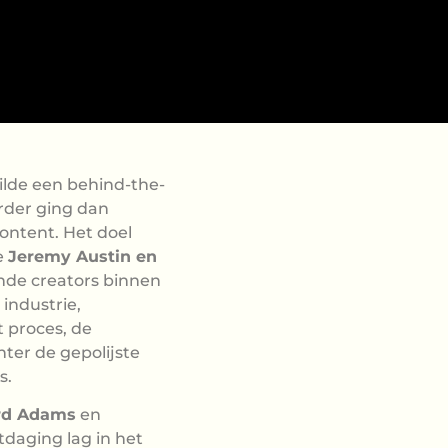
ilde een behind-the-
erder ging dan
ontent. Het doel
e
Jeremy Austin en
de creators binnen
 industrie,
 proces, de
hter de gepolijste
s.
rd Adams
en
tdaging lag in het