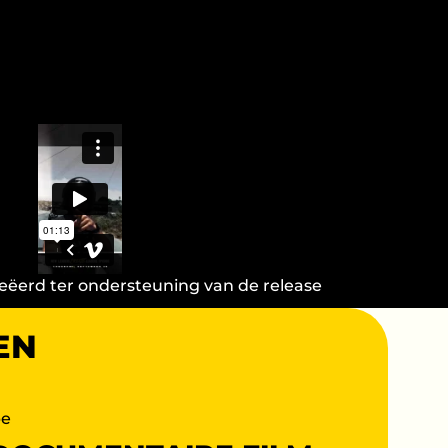
eëerd ter ondersteuning van de release
EN
be