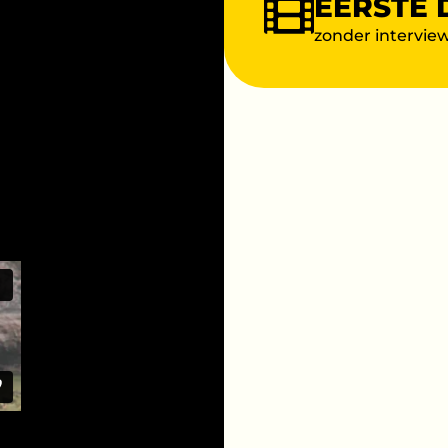
EERSTE 
zonder intervie