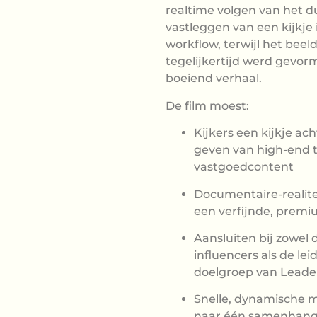
realtime volgen van het d
vastleggen van een kijkje 
workflow, terwijl het beel
tegelijkertijd werd gevor
boeiend verhaal.
De film moest:
Kijkers een kijkje a
geven van high-end t
vastgoedcontent
Documentaire-realit
een verfijnde, premiu
Aansluiten bij zowel 
influencers als de le
doelgroep van Leade
Snelle, dynamische 
naar één samenhang