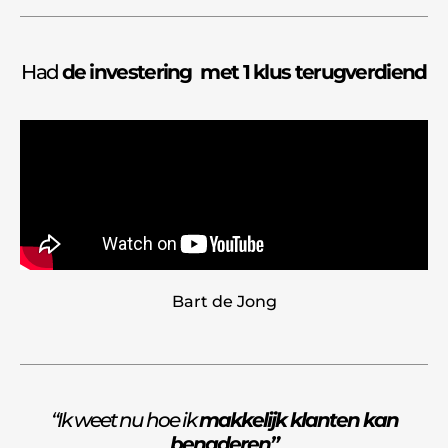
Had
de investering met 1 klus terugverdiend
Bart de Jong
“Ik weet nu hoe ik
makkelijk klanten kan
benaderen”