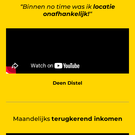
“Binnen no time was ik
locatie
onafhankelijk!
“
Deen Distel
Maandelijks
terugkerend inkomen