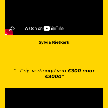
Sylvia Rietkerk
“… Prijs verhoogd van
€300 naar
€3000″