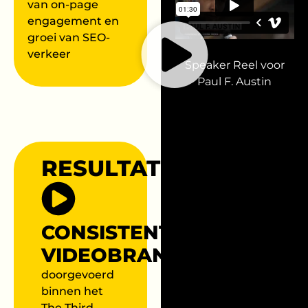
van on-page
engagement en
groei van SEO-
verkeer
Speaker Reel voor
Paul F. Austin
RESULTATEN
CONSISTENTE
VIDEOBRANDING
doorgevoerd
binnen het
The Third