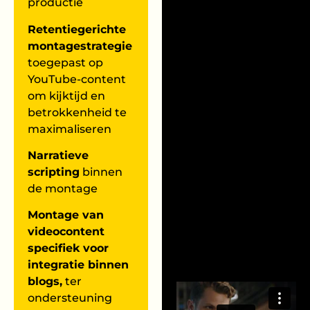
productie
Retentiegerichte
montagestrategie
toegepast op
YouTube-content
om kijktijd en
betrokkenheid te
maximaliseren
Narratieve
scripting
binnen
de montage
Montage van
videocontent
specifiek voor
integratie binnen
blogs,
ter
ondersteuning