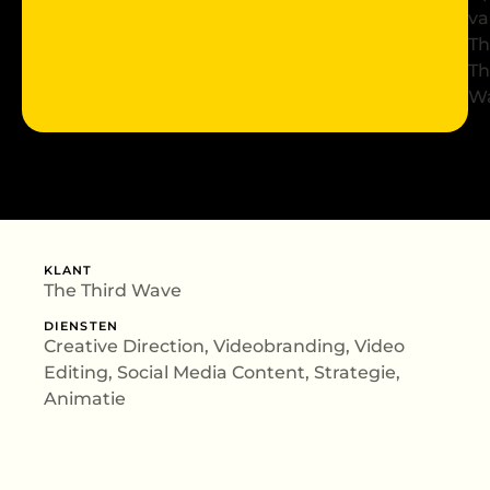
va
Th
Th
W
KLANT
The Third Wave
DIENSTEN
Creative Direction, Videobranding, Video
Editing, Social Media Content, Strategie,
Animatie