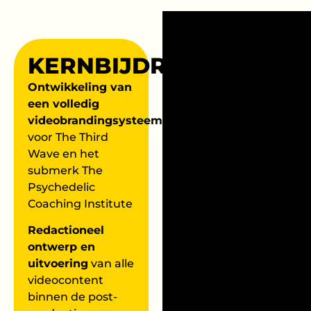
KERNBIJDRAGEN
Ontwikkeling van
een volledig
videobrandingsysteem
voor The Third
Wave en het
submerk The
Psychedelic
Coaching Institute
Redactioneel
ontwerp en
uitvoering
van alle
videocontent
binnen de post-