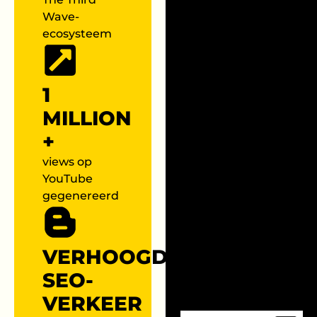
Wave-
ecosysteem
1
MILLION
+
views op
YouTube
gegenereerd
VERHOOGD
SEO-
VERKEER