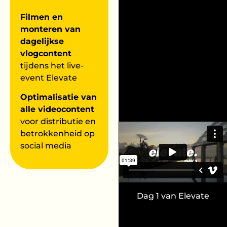
Filmen en
monteren van
dagelijkse
vlogcontent
tijdens het live-
event Elevate
Optimalisatie van
alle videocontent
voor distributie en
betrokkenheid op
social media
Dag 1 van Elevate