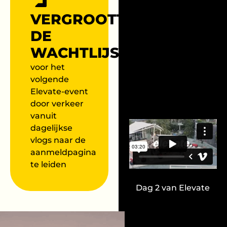
VERGROOTTE
DE
WACHTLIJST
voor het
volgende
Elevate-event
door verkeer
vanuit
dagelijkse
vlogs naar de
aanmeldpagina
te leiden
Dag 2 van Elevate