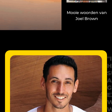
Mooie woorden van
Joel Brown
"I
H
S
A
G
E
W
W