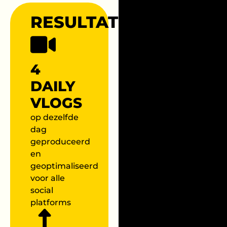
RESULTATEN
4
DAILY
VLOGS
op dezelfde
dag
geproduceerd
en
geoptimaliseerd
voor alle
social
platforms