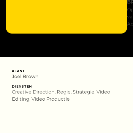
B
Op
va
Ad
KLANT
Joel Brown
DIENSTEN
Creative Direction, Regie, Strategie, Video
Editing, Video Productie