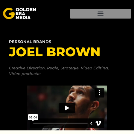
PERSONAL BRANDS
JOEL BROWN
Creative Direction
,
Regie
,
Strategie
,
Video Editing
,
Video productie